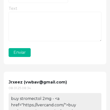
Text
Enviar
Jrxeez (
vwbav@gmail.com
)
08.01.25 08:34
buy stromectol 2mg - <a
href="https://ivercand.com/">buy