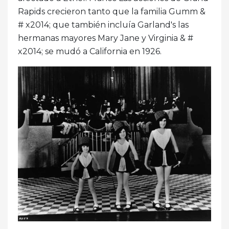
Rapids crecieron tanto que la familia Gumm &
# x2014; que también incluía Garland's las
hermanas mayores Mary Jane y Virginia & #
x2014; se mudó a California en 1926.