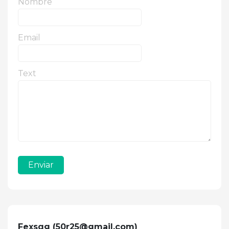
Nombre
Email
Text
Enviar
Fexsqg (
50r25@gmail.com
)