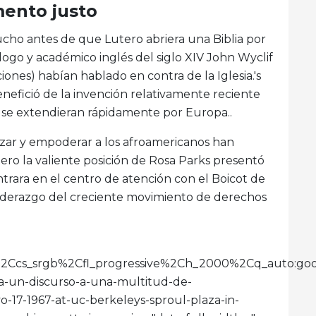
ento justo
ucho antes de que Lutero abriera una Biblia por
logo y académico inglés del siglo XIV John Wyclif
ciones) habían hablado en contra de la Iglesia.'s
nefició de la invención relativamente reciente
s se extendieran rápidamente por Europa..
zar y empoderar a los afroamericanos han
pero la valiente posición de Rosa Parks presentó
rara en el centro de atención con el Boicot de
iderazgo del creciente movimiento de derechos
imit%2Ccs_srgb%2Cfl_progressive%2Ch_2000%2Cq_au
a-un-discurso-a-una-multitud-de-
7-1967-at-uc-berkeleys-sproul-plaza-in-