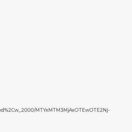
to:good%2Cw_2000/MTYxMTM3MjAxOTEwOTE2Nj-