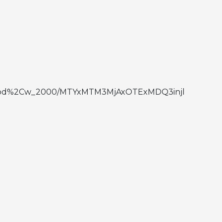
o:good%2Cw_2000/MTYxMTM3MjAxOTExMDQ3injl