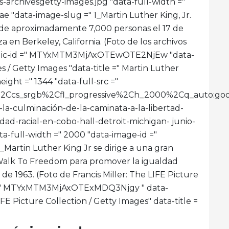
-archivesgetty-images.jpg "data-full-width ="
 "data-image-slug =" 1_Martin Luther King, Jr.
 de aproximadamente 7,000 personas el 17 de
 en Berkeley, California. (Foto de los archivos
ublic-id =" MTYxMTM3MjAxOTEwOTE2NjEw "data-
 / Getty Images "data-title =" Martin Luther
eight =" 1344 "data-full-src ="
imit%2Ccs_srgb%2Cfl_progressive%2Ch_2000%2Cq_aut
-la-culminación-de-la-caminata-a-la-libertad-
d-racial-en-cobo-hall-detroit-michigan- junio-
ata-full-width =" 2000 "data-image-id ="
Martin Luther King Jr se dirige a una gran
Walk To Freedom para promover la igualdad
o de 1963. (Foto de Francis Miller: The LIFE Picture
id =" MTYxMTM3MjAxOTExMDQ3Njgy " data-
FE Picture Collection / Getty Images" data-title =