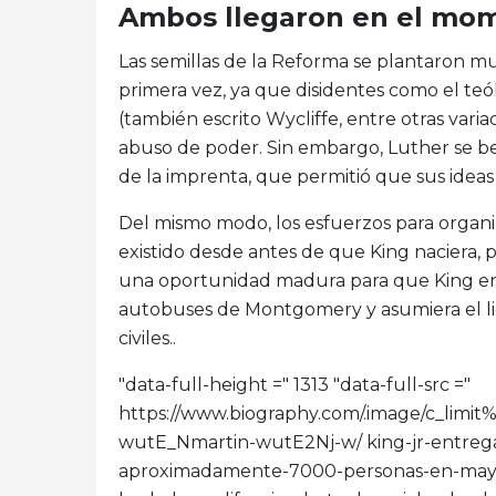
Ambos llegaron en el mom
Las semillas de la Reforma se plantaron m
primera vez, ya que disidentes como el teó
(también escrito Wycliffe, entre otras varia
abuso de poder. Sin embargo, Luther se be
de la imprenta, que permitió que sus idea
Del mismo modo, los esfuerzos para organi
existido desde antes de que King naciera, 
una oportunidad madura para que King ent
autobuses de Montgomery y asumiera el l
civiles..
"data-full-height =" 1313 "data-full-src ="
https://www.biography.com/.image/c_l
wutE_Nmartin-wutE2Nj-w/ king-jr-entreg
aproximadamente-7000-personas-en-mayo-1