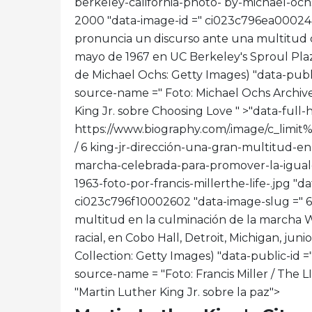
berkeley-california-photo- by-michael-ochs
2000 "data-image-id =" ci023c796ea00024ae
pronuncia un discurso ante una multitud
mayo de 1967 en UC Berkeley's Sproul Plaza
de Michael Ochs: Getty Images) "data-p
source-name =" Foto: Michael Ochs Archives
King Jr. sobre Choosing Love " >
"data-full-h
https://www.biography.com/.image/c_l
/ 6 king-jr-dirección-una-gran-multitud-en
marcha-celebrada-para-promover-la-igualda
1963-foto-por-francis-millerthe-life-.jpg "d
ci023c796f10002602 "data-image-slug =" 6_
multitud en la culminación de la marcha 
racial, en Cobo Hall, Detroit, Michigan, juni
Collection: Getty Images) "data-public-
source-name = "Foto: Francis Miller / The LI
"Martin Luther King Jr. sobre la paz">