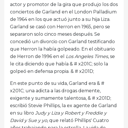
actor y promotor de la gira que produjo los dos
conciertos de Garland en el London Palladium
de 1964 en los que actuó junto a su hija Liza.
Garland se casó con Herron en 1965, pero se
separaron solo cinco meses después. Se
concedió un divorcio con Garland testificando
que Herron la había golpeado. En el obituario
de Herron de 1996 en el
Los Angeles Times
, se
le cita diciendo que había & # x201C; solo la
golpeó en defensa propia. & # x201D;
En este punto de su vida, Garland era & #
x201C; una adicta a las drogas demente,
exigente y sumamente talentosa, & # x201D;
escribió Stevie Phillips, la ex agente de Garland
en su libro
Judy y Liza y Robert y Freddie y
David y Sue y yo
, que relató Phillips' Cuatro
años trabajando para la estrella. La vida de