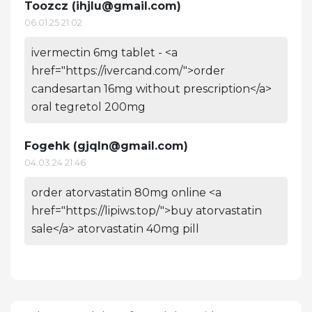
Toozcz (
ihjlu@gmail.com
)
06.01.25 21:02
ivermectin 6mg tablet - <a
href="https://ivercand.com/">order
candesartan 16mg without prescription</a>
oral tegretol 200mg
Fogehk (
gjqln@gmail.com
)
04.03.24 21:46
order atorvastatin 80mg online <a
href="https://lipiws.top/">buy atorvastatin
sale</a> atorvastatin 40mg pill