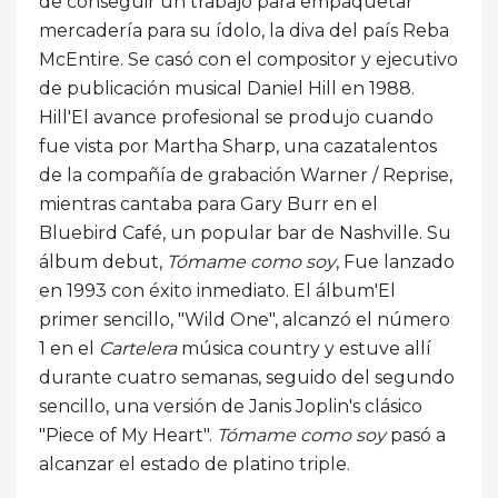
de conseguir un trabajo para empaquetar
mercadería para su ídolo, la diva del país Reba
McEntire. Se casó con el compositor y ejecutivo
de publicación musical Daniel Hill en 1988.
Hill'El avance profesional se produjo cuando
fue vista por Martha Sharp, una cazatalentos
de la compañía de grabación Warner / Reprise,
mientras cantaba para Gary Burr en el
Bluebird Café, un popular bar de Nashville. Su
álbum debut,
Tómame como soy
, Fue lanzado
en 1993 con éxito inmediato. El álbum'El
primer sencillo, "Wild One", alcanzó el número
1 en el
Cartelera
música country y estuve allí
durante cuatro semanas, seguido del segundo
sencillo, una versión de Janis Joplin's clásico
"Piece of My Heart".
Tómame como soy
pasó a
alcanzar el estado de platino triple.