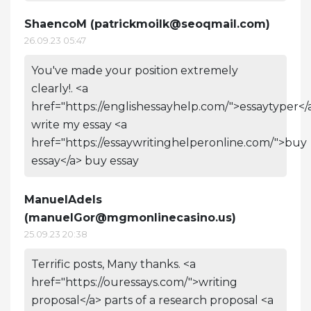
ShaencoM (
patrickmoilk@seoqmail.com
)
26.09.23 05:47
You've made your position extremely
clearly!. <a
href="https://englishessayhelp.com/">essaytyper</
write my essay <a
href="https://essaywritinghelperonline.com/">buy
essay</a> buy essay
ManuelAdels
(
manuelGor@mgmonlinecasino.us
)
25.09.23 20:38
Terrific posts, Many thanks. <a
href="https://ouressays.com/">writing
proposal</a> parts of a research proposal <a