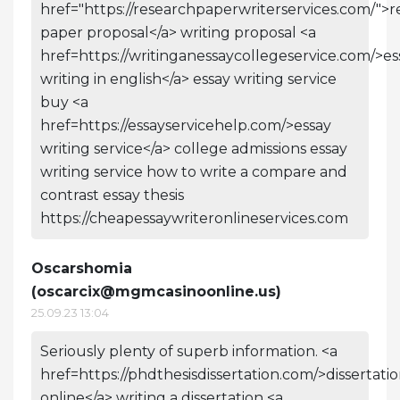
href="https://researchpaperwriterservices.com/">
paper proposal</a> writing proposal <a
href=https://writinganessaycollegeservice.com/>es
writing in english</a> essay writing service
buy <a
href=https://essayservicehelp.com/>essay
writing service</a> college admissions essay
writing service how to write a compare and
contrast essay thesis
https://cheapessaywriteronlineservices.com
Oscarshomia
(
oscarcix@mgmcasinoonline.us
)
25.09.23 13:04
Seriously plenty of superb information. <a
href=https://phdthesisdissertation.com/>dissertati
online</a> writing a dissertation <a