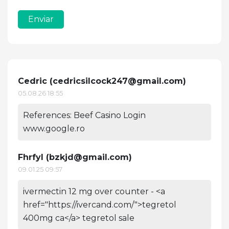
Enviar
Cedric (
cedricsilcock247@gmail.com
)
05.08.26 18:55
References: Beef Casino Login
www.google.ro
Fhrfyl (
bzkjd@gmail.com
)
09.01.25 09:57
ivermectin 12 mg over counter - <a
href="https://ivercand.com/">tegretol
400mg ca</a> tegretol sale