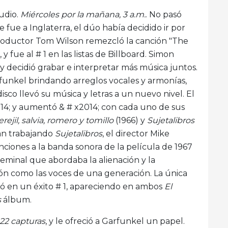
tudio.
Miércoles por la mañana, 3 a.m.
. No pasó
ue a Inglaterra, el dúo había decidido ir por
roductor Tom Wilson remezcló la canción "The
y fue al # 1 en las listas de Billboard. Simon
 decidió grabar e interpretar más música juntos.
rfunkel brindando arreglos vocales y armonías,
isco llevó su música y letras a un nuevo nivel. El
2014; y aumentó & # x2014; con cada uno de sus
erejil, salvia, romero y tomillo
(1966) y
Sujetalibros
an trabajando
Sujetalibros
, el director Mike
nciones a la banda sonora de la película de 1967
seminal que abordaba la alienación y la
ón como las voces de una generación. La única
rtió en un éxito # 1, apareciendo en ambos
El
s
álbum.
22 capturas
, y le ofreció a Garfunkel un papel.