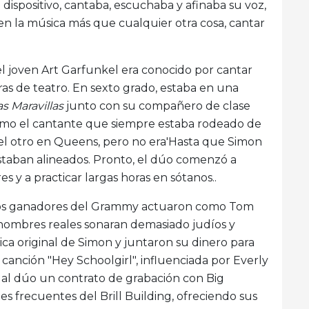
dispositivo, cantaba, escuchaba y afinaba su voz,
n la música más que cualquier otra cosa, cantar
el joven Art Garfunkel era conocido por cantar
ras de teatro. En sexto grado, estaba en una
as Maravillas
junto con su compañero de clase
omo el cantante que siempre estaba rodeado de
 del otro en Queens, pero no era'Hasta que Simon
staban alineados. Pronto, el dúo comenzó a
s y a practicar largas horas en sótanos..
uros ganadores del Grammy actuaron como Tom
 nombres reales sonaran demasiado judíos y
ica original de Simon y juntaron su dinero para
 canción "Hey Schoolgirl", influenciada por Everly
ó al dúo un contrato de grabación con Big
tes frecuentes del Brill Building, ofreciendo sus