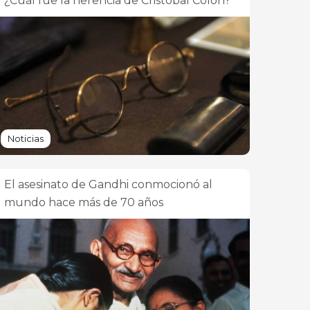
¿Cuál fue la herencia de Cristóbal Colón?
Noticias
El asesinato de Gandhi conmocionó al
mundo hace más de 70 años