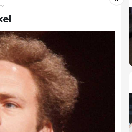
kel
kel