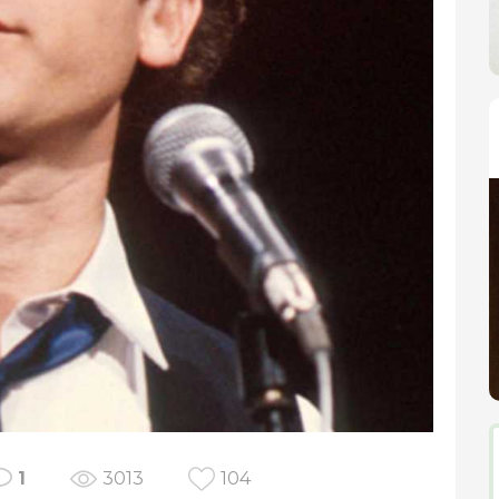
1
3013
104