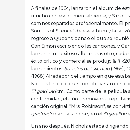
A finales de 1964, lanzaron el álbum de es
mucho con eso comercialmente, y Simon se f
caminos separados profesionalmente. El p
Sounds of Silence" de ese álbum y la lanzó, 
regresó a Queens, donde el dúo se reunió y
Con Simon escribiendo las canciones, y Ga
lanzaron un exitoso álbum tras otro, cada d
éxito crítico y comercial se produjo & # x
lanzamientos:
Sonidos del silencio
(1966),
P
(1968) Alrededor del tiempo en que estab
Nichols les pidió que contribuyeran con ca
El graduado
mi. Como parte de la película 
conformidad, el dúo promovió su reputaci
canción original, "Mrs. Robinson", se convi
graduado
banda sonora y en el
Sujetalibro
Un año después, Nichols estaba dirigiendo