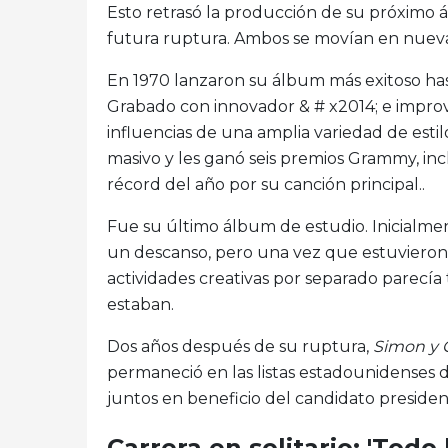
Esto retrasó la producción de su próximo 
futura ruptura. Ambos se movían en nuevas
En 1970 lanzaron su álbum más exitoso hast
Grabado con innovador & # x2014; e improvi
influencias de una amplia variedad de esti
masivo y les ganó seis premios Grammy, incl
récord del año por su canción principal..
Fue su último álbum de estudio. Inicialme
un descanso, pero una vez que estuvieron
actividades creativas por separado parecía
estaban.
Dos años después de su ruptura,
Simon y G
permaneció en las listas estadounidenses 
juntos en beneficio del candidato presid
Carrera en solitario: 'Todo 