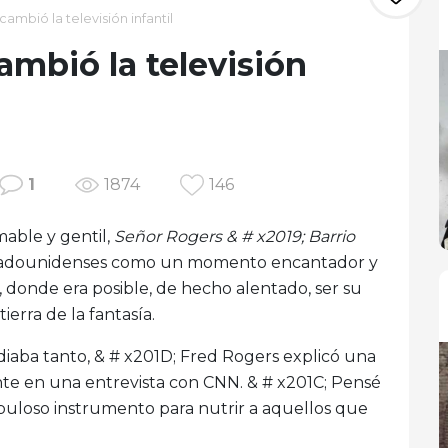
mbió la televisión infantil
mbió la televisión
1
1874
146
able y gentil,
Señor Rogers & # x2019; Barrio
estadounidenses como un momento encantador y
, donde era posible, de hecho alentado, ser su
ierra de la fantasía.
odiaba tanto, & # x201D; Fred Rogers explicó una
ente en una entrevista con CNN. & # x201C; Pensé
abuloso instrumento para nutrir a aquellos que