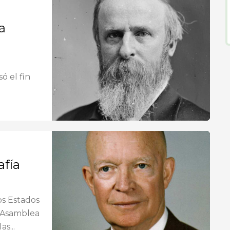
a
ó el fin
afía
os Estados
a Asamblea
s...