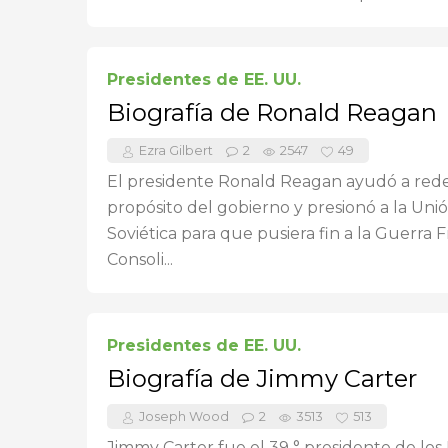
Presidentes de EE. UU.
Biografía de Ronald Reagan
Ezra Gilbert
2
2547
49
El presidente Ronald Reagan ayudó a redef
propósito del gobierno y presionó a la Uni
Soviética para que pusiera fin a la Guerra Fr
Consoli...
Presidentes de EE. UU.
Biografía de Jimmy Carter
Joseph Wood
2
3513
513
Jimmy Carter fue el 39 ° presidente de los