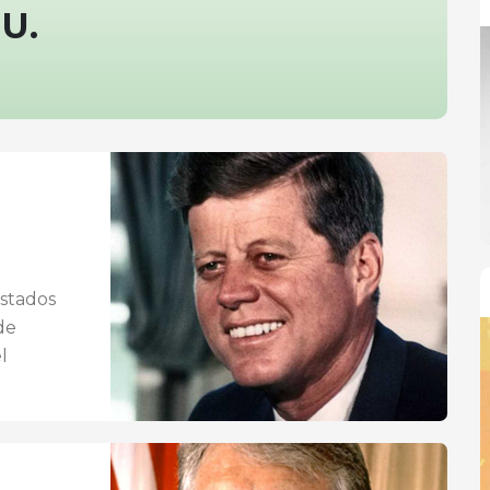
UU.
Estados
de
l