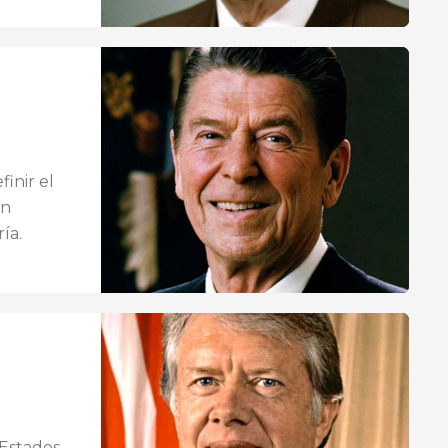
inir el
ón
ía.
 Estados