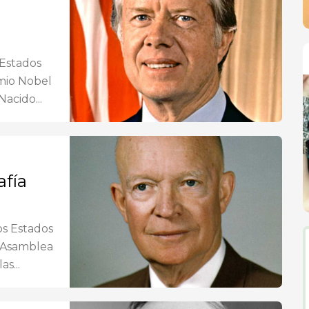
 Estados
emio Nobel
acido...
afía
os Estados
a Asamblea
s...