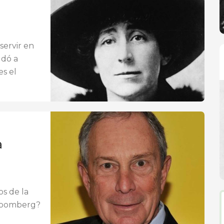
servir en
udó a
es el
a
os de la
Bloomberg?