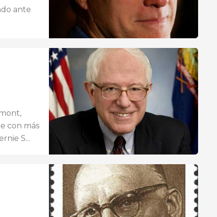
ndo ante
rmont,
te con más
nie S...