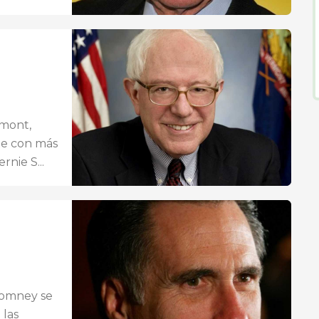
rmont,
te con más
nie S...
Romney se
 las