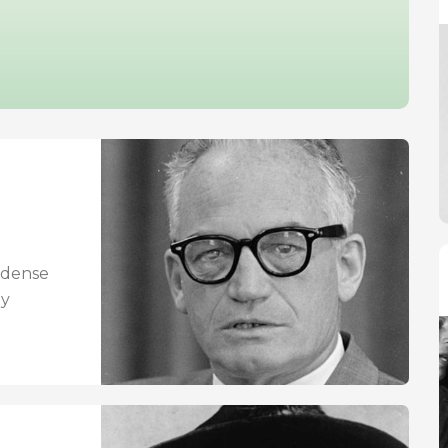
idense
 y