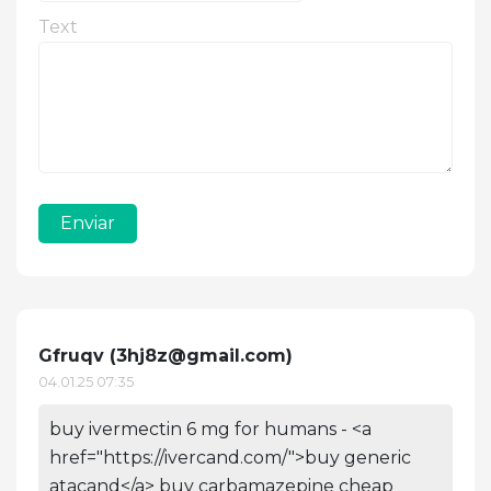
Text
Enviar
Gfruqv (
3hj8z@gmail.com
)
04.01.25 07:35
buy ivermectin 6 mg for humans - <a
href="https://ivercand.com/">buy generic
atacand</a> buy carbamazepine cheap