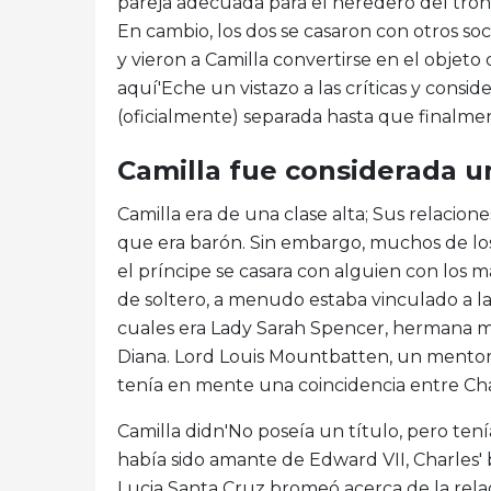
pareja adecuada para el heredero del tron
En cambio, los dos se casaron con otros so
y vieron a Camilla convertirse en el obje
aquí'Eche un vistazo a las críticas y consi
(oficialmente) separada hasta que finalme
Camilla fue considerada u
Camilla era de una clase alta; Sus relacion
que era barón. Sin embargo, muchos de lo
el príncipe se casara con alguien con los má
de soltero, a menudo estaba vinculado a las
cuales era Lady Sarah Spencer, hermana ma
Diana. Lord Louis Mountbatten, un mentor, 
tenía en mente una coincidencia entre Char
Camilla didn'No poseía un título, pero tení
había sido amante de Edward VII, Charles'
Lucia Santa Cruz bromeó acerca de la relac