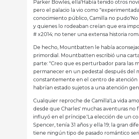
Parker Bowles, ella'Había tenido otros nov
pero el palacio la vio como "experimentada
conocimiento público, Camilla no pudo'No
y quienes lo rodeaban creían que era impo
# x2014; no tener una extensa historia rom
De hecho, Mountbatten le había aconsejad
primordial. Mountbatten escribió una carta
parte: "Creo que es perturbador para las m
permanecer en un pedestal después del m
constantemente en el centro de atención de
habrían estado sujetos a una atención gene
Cualquier reproche de Camilla'La vida amor
desde que Charles' muchas aventuras no f
influyó en el príncipe.'La elección de un
Spencer, tenía 31 años y ella 19; la gran d
tiene ningún tipo de pasado romántico seri