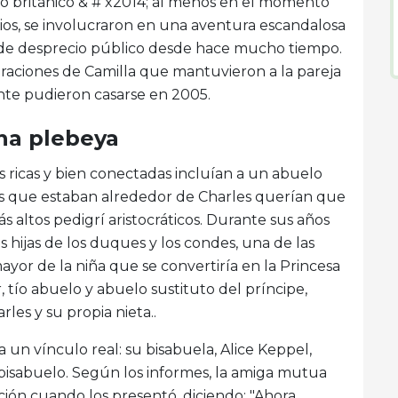
o británico & # x2014; al menos en el momento
cios, se involucraron en una aventura escandalosa
to de desprecio público desde hace mucho tiempo.
deraciones de Camilla que mantuvieron a la pareja
nte pudieron casarse en 2005.
na plebeya
es ricas y bien conectadas incluían a un abuelo
s que estaban alrededor de Charles querían que
s altos pedigrí aristocráticos. Durante sus años
 hijas de los duques y los condes, una de las
yor de la niña que se convertiría en la Princesa
tío abuelo y abuelo sustituto del príncipe,
les y su propia nieta..
a un vínculo real: su bisabuela, Alice Keppel,
 bisabuelo. Según los informes, la amiga mutua
ión cuando los presentó, diciendo: "Ahora,