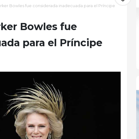
rker Bowles fue considerada inadecuada para el Príncipe
rker Bowles fue
ada para el Príncipe