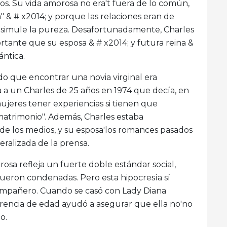
ios. Su vida amorosa no era't fuera de lo común,
" & # x2014; y porque las relaciones eran de
 simule la pureza. Desafortunadamente, Charles
rtante que su esposa & # x2014; y futura reina &
ántica.
o que encontrar una novia virginal era
 a un Charles de 25 años en 1974 que decía, en
ujeres tener experiencias si tienen que
atrimonio". Además, Charles estaba
 los medios, y su esposa'los romances pasados ​​
ralizada de la prensa.
osa refleja un fuerte doble estándar social,
ueron condenadas. Pero esta hipocresía sí
 compañero. Cuando se casó con Lady Diana
iferencia de edad ayudó a asegurar que ella no'no
o.