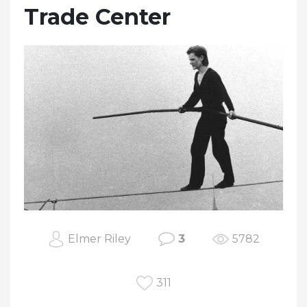
Trade Center
Elmer Riley
3
5782
311