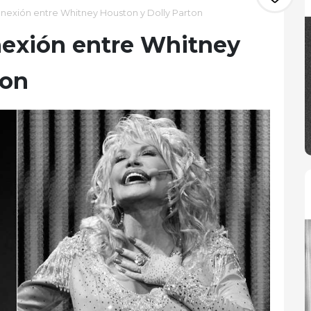
nexión entre Whitney Houston y Dolly Parton
nexión entre Whitney
ton