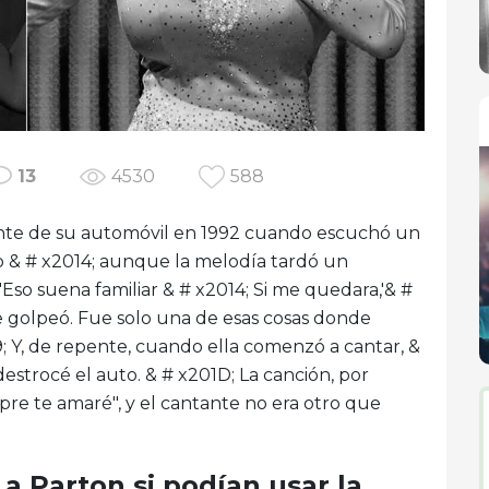
13
4530
588
olante de su automóvil en 1992 cuando escuchó un
io & # x2014; aunque la melodía tardó un
Eso suena familiar & # x2014; Si me quedara,'& #
e golpeó. Fue solo una de esas cosas donde
9; Y, de repente, cuando ella comenzó a cantar, &
destrocé el auto. & # x201D; La canción, por
re te amaré", y el cantante no era otro que
a Parton si podían usar la