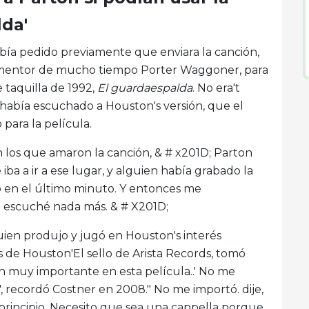
lda'
abía pedido previamente que enviara la canción,
 mentor de mucho tiempo Porter Waggoner, para
 taquilla de 1992,
El guardaespalda
. No era't
había escuchado a Houston's versión, que el
para la película.
on los que amaron la canción, & # x201D; Parton
iba a ir a ese lugar, y alguien había grabado la
o en el último minuto. Y entonces me
o escuché nada más. & # X201D;
ien produjo y jugó en Houston's interés
s de Houston'El sello de Arista Records, tomó
ón muy importante en esta película..' No me
", recordó Costner en 2008." No me importó. dije,
 principio. Necesito que sea una cappella porque