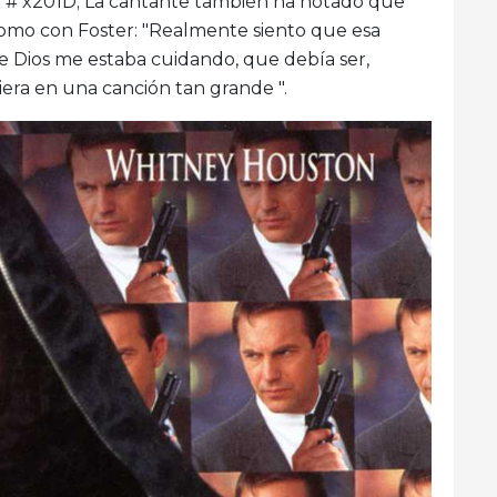
& # x201D; La cantante también ha notado que
omo con Foster: "Realmente siento que esa
ue Dios me estaba cuidando, que debía ser,
era en una canción tan grande ".