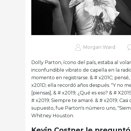
Morgan Ward
Dolly Parton, ícono del país, estaba al v
inconfundible vibrato de capella en la rad
momento en registrarse. & # x201C; pensé, '
x201D; ella recordó años después. "Y no m
[piensas], & # x2019; ¿Qué es eso? & # X201
# x2019; Siempre te amaré. & # x2019; Casi 
supuesto, fue Parton's número uno, "Siemp
Whitney Houston.
Kevin Costner le preguntó 