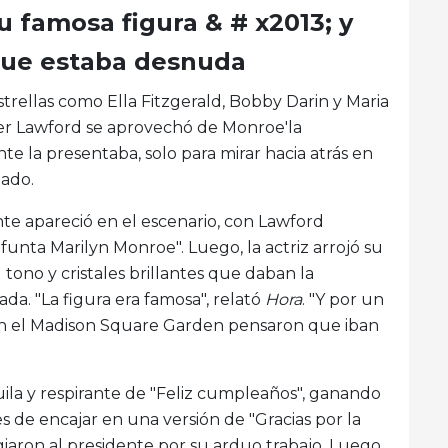
 famosa figura & # x2013; y
 que estaba desnuda
strellas como Ella Fitzgerald, Bobby Darin y Maria
eter Lawford se aprovechó de Monroe'la
e la presentaba, solo para mirar hacia atrás en
tado.
nte apareció en el escenario, con Lawford
unta Marilyn Monroe". Luego, la actriz arrojó su
 tono y cristales brillantes que daban la
a. "La figura era famosa", relató
Hora
. "Y por un
 en el Madison Square Garden pensaron que iban
ila y respirante de "Feliz cumpleaños", ganando
es de encajar en una versión de "Gracias por la
iaron al presidente por su arduo trabajo. Luego