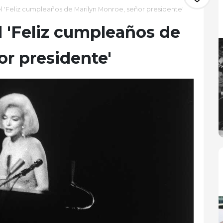
el 'Feliz cumpleaños de Marilyn Monroe, señor presidente'
el 'Feliz cumpleaños de
or presidente'