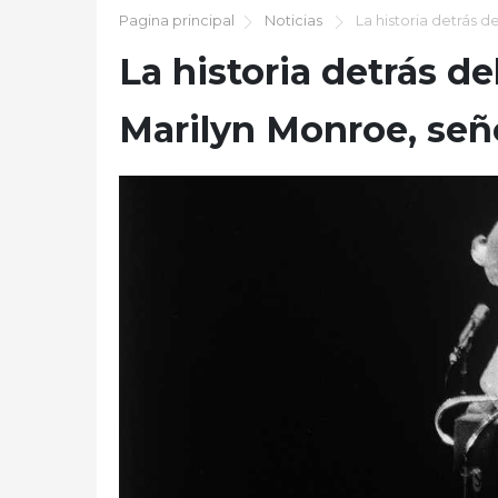
Pagina principal
Noticias
La historia detrás d
La historia detrás d
Marilyn Monroe, señ