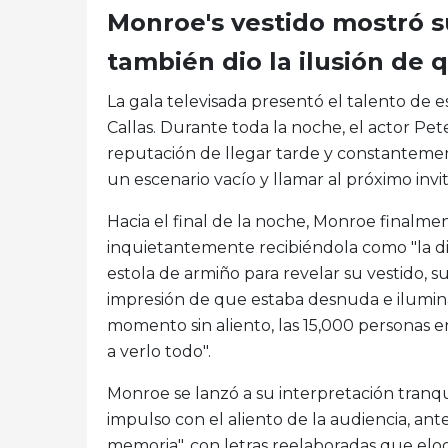
Monroe's vestido mostró su
también dio la ilusión de
La gala televisada presentó el talento de e
Callas. Durante toda la noche, el actor P
reputación de llegar tarde y constantement
un escenario vacío y llamar al próximo invi
Hacia el final de la noche, Monroe finalme
inquietantemente recibiéndola como "la dif
estola de armiño para revelar su vestido, su
impresión de que estaba desnuda e iluminad
momento sin aliento, las 15,000 personas
a verlo todo".
Monroe se lanzó a su interpretación tranqu
impulso con el aliento de la audiencia, ant
memoria", con letras reelaboradas que elog