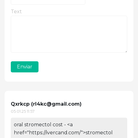
Text
Enviar
Qxrkcp (
rl4kc@gmail.com
)
05.01.25 11:57
oral stromectol cost - <a
href="https://ivercand.com/">stromectol