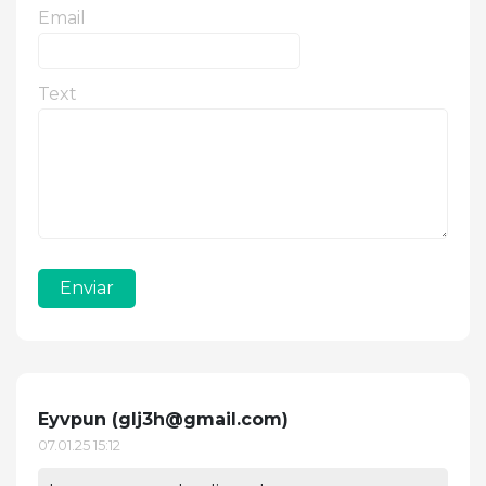
Email
Text
Enviar
Eyvpun (
glj3h@gmail.com
)
07.01.25 15:12