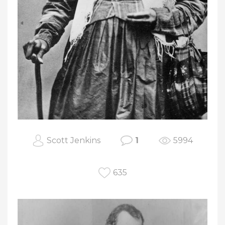
Scott Jenkins
1
5994
635