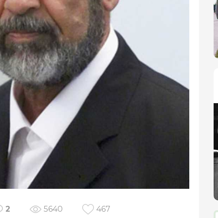
2
5640
467