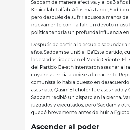
Saddam de manera efectiva, y a los 3 años f
Khairallah Talfah. Años más tarde, Saddam 
pero después de sufrir abusos a manos de 
nuevamente con Talfah, un devoto musulmá
política tendría un profunda influencia en
Después de asistir a la escuela secundaria 
años, Saddam se unió al Ba'Este partido, cu
los estados árabes en el Medio Oriente. E
del Partido Ba-ath intentaron asesinar a Ir
cuya resistencia a unirse a la naciente Repú
comunista lo había puesto en desacuerdo c
asesinato, Qasim'El chofer fue asesinado y Q
Saddam recibió un disparo en la pierna. Var
juzgados y ejecutados, pero Saddam y otro
quedó brevemente antes de huir a Egipto, d
Ascender al poder