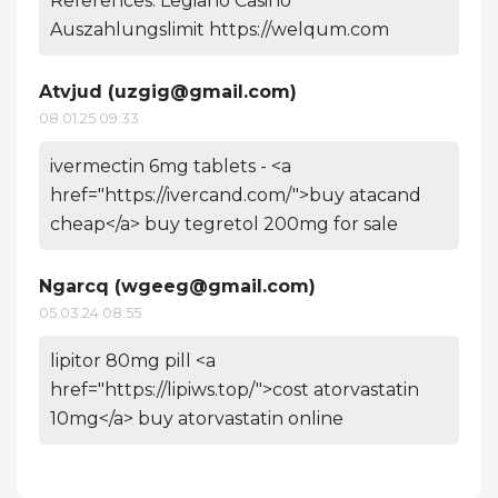
References: Legiano Casino
Auszahlungslimit https://welqum.com
Atvjud (
uzgig@gmail.com
)
08.01.25 09:33
ivermectin 6mg tablets - <a
href="https://ivercand.com/">buy atacand
cheap</a> buy tegretol 200mg for sale
Ngarcq (
wgeeg@gmail.com
)
05.03.24 08:55
lipitor 80mg pill <a
href="https://lipiws.top/">cost atorvastatin
10mg</a> buy atorvastatin online