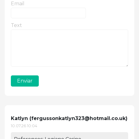
Email
Text
Enviar
Katlyn (
fergussonkatlyn323@hotmail.co.uk
)
10.07.26 10:04