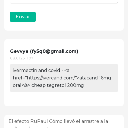
Enviar
Gevvye (
fy5q0@gmail.com
)
08.01.25 11:07
ivermectin and covid - <a
href="https://ivercand.com/">atacand 16mg
oral</a> cheap tegretol 200mg
El efecto RuPaul Cómo llevó el arrastre a la