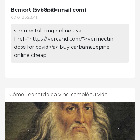
Bcmort (
5yb8p@gmail.com
)
09.01.25 23:41
stromectol 2mg online - <a
href="https://ivercand.com/">ivermectin
dose for covid</a> buy carbamazepine
online cheap
Cómo Leonardo da Vinci cambió tu vida