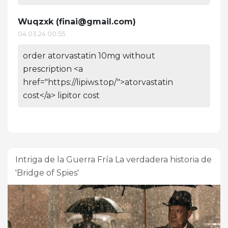
Wuqzxk (
finai@gmail.com
)
04.03.24 00:55
order atorvastatin 10mg without
prescription <a
href="https://lipiws.top/">atorvastatin
cost</a> lipitor cost
Intriga de la Guerra Fría La verdadera historia de
'Bridge of Spies'