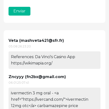
Enviar
Veta (
mashveta421@sfr.fr
)
05.08.26 23:20
References: Da Vinci's Casino App
https://wikimapia.org/
Zncyyy (
fn2bx@gmail.com
)
06.01.25 07:41
ivermectin 3 mg oral - <a
href="https://ivercand.com/">ivermectin
12mg otc</a> carbamazepine price