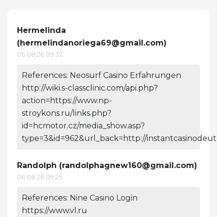
Hermelinda
(
hermelindanoriega69@gmail.com
)
06.08.26 09:32
References: Neosurf Casino Erfahrungen
http://wiki.s-classclinic.com/api.php?
action=https://www.np-
stroykons.ru/links.php?
id=hcmotor.cz/media_show.asp?
type=3&id=962&url_back=http://instantcasinodeu
Randolph (
randolphagnew160@gmail.com
)
06.08.26 09:25
References: Nine Casino Login
https://www.vl.ru