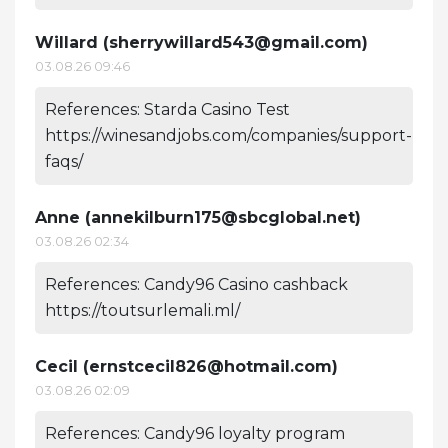
Willard (
sherrywillard543@gmail.com
)
03.08.26 09:46
References: Starda Casino Test
https://winesandjobs.com/companies/support-
faqs/
Anne (
annekilburn175@sbcglobal.net
)
03.08.26 02:34
References: Candy96 Casino cashback
https://toutsurlemali.ml/
Cecil (
ernstcecil826@hotmail.com
)
03.08.26 02:09
References: Candy96 loyalty program