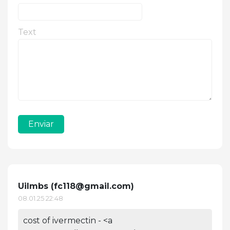
Text
Enviar
Uilmbs (
fc118@gmail.com
)
08.01.25 22:48
cost of ivermectin - <a