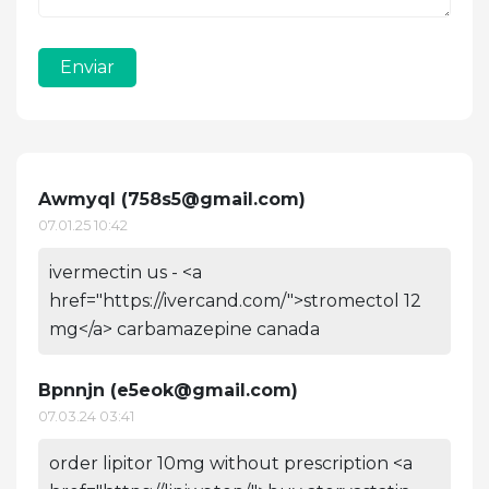
Enviar
Awmyql (
758s5@gmail.com
)
07.01.25 10:42
ivermectin us - <a
href="https://ivercand.com/">stromectol 12
mg</a> carbamazepine canada
Bpnnjn (
e5eok@gmail.com
)
07.03.24 03:41
order lipitor 10mg without prescription <a