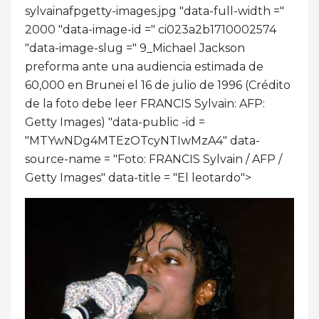
sylvainafpgetty-images.jpg "data-full-width ="
2000 "data-image-id =" ci023a2b1710002574
"data-image-slug =" 9_Michael Jackson
preforma ante una audiencia estimada de
60,000 en Brunei el 16 de julio de 1996 (Crédito
de la foto debe leer FRANCIS Sylvain: AFP:
Getty Images) "data-public -id =
"MTYwNDg4MTEzOTcyNTIwMzA4" data-
source-name = "Foto: FRANCIS Sylvain / AFP /
Getty Images" data-title = "El leotardo">