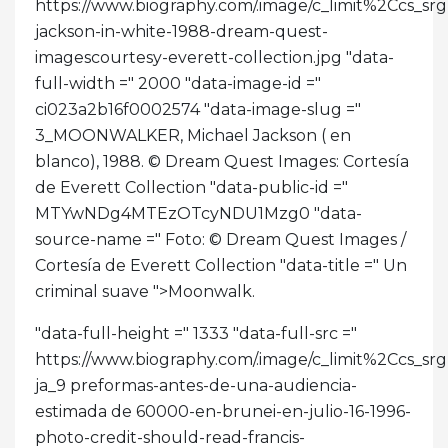
https://www.biography.com/.image/c_limit%2C
jackson-in-white-1988-dream-quest-
imagescourtesy-everett-collection.jpg "data-
full-width =" 2000 "data-image-id ="
ci023a2b16f0002574 "data-image-slug ="
3_MOONWALKER, Michael Jackson ( en
blanco), 1988. © Dream Quest Images: Cortesía
de Everett Collection "data-public-id ="
MTYwNDg4MTEzOTcyNDU1Mzg0 "data-
source-name =" Foto: © Dream Quest Images /
Cortesía de Everett Collection "data-title =" Un
criminal suave ">
Moonwalk.
"data-full-height =" 1333 "data-full-src ="
https://www.biography.com/.image/c_limit%2C
ja_9 preformas-antes-de-una-audiencia-
estimada de 60000-en-brunei-en-julio-16-1996-
photo-credit-should-read-francis-