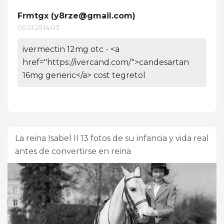
Frmtgx (
y8rze@gmail.com
)
05.01.25 14:03
ivermectin 12mg otc - <a
href="https://ivercand.com/">candesartan
16mg generic</a> cost tegretol
La reina Isabel II 13 fotos de su infancia y vida real
antes de convertirse en reina