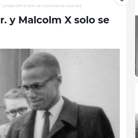
r. y Malcolm X solo se conocieron una vez
r. y Malcolm X solo se