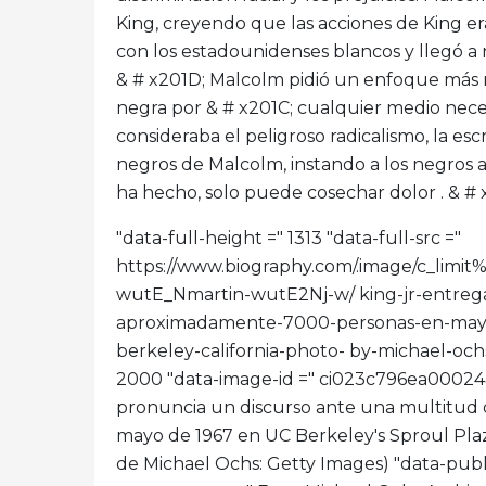
King, creyendo que las acciones de King 
con los estadounidenses blancos y llegó a r
& # x201D; Malcolm pidió un enfoque más mi
negra por & # x201C; cualquier medio neces
consideraba el peligroso radicalismo, la esc
negros de Malcolm, instando a los negros a
ha hecho, solo puede cosechar dolor . & # 
"data-full-height =" 1313 "data-full-src ="
https://www.biography.com/.image/c_l
wutE_Nmartin-wutE2Nj-w/ king-jr-entreg
aproximadamente-7000-personas-en-mayo-1
berkeley-california-photo- by-michael-ochs
2000 "data-image-id =" ci023c796ea00024ae
pronuncia un discurso ante una multitud
mayo de 1967 en UC Berkeley's Sproul Plaza
de Michael Ochs: Getty Images) "data-p