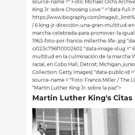
source-name =" Foto: Michael Ochs Archives
King Jr. sobre Choosing Love " >
"data-full-h
https://www.biography.com/.image/c_l
/ 6 king-jr-dirección-una-gran-multitud-en
marcha-celebrada-para-promover-la-igualda
1963-foto-por-francis-millerthe-life-.jpg "d
ci023c796f10002602 "data-image-slug =" 6_
multitud en la culminación de la marcha 
racial, en Cobo Hall, Detroit, Michigan, juni
Collection: Getty Images) "data-public-
source-name = "Foto: Francis Miller / The LI
"Martin Luther King Jr. sobre la paz">
Martin Luther King's Citas