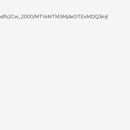
o:good%2Cw_2000/MTYxMTM3MjAxOTExMDQ3injl