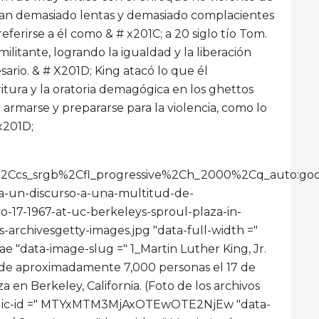
eran demasiado lentas y demasiado complacientes
eferirse a él como & # x201C; a 20 siglo tío Tom.
litante, logrando la igualdad y la liberación
ario. & # X201D; King atacó lo que él
ritura y la oratoria demagógica en los ghettos
 armarse y prepararse para la violencia, como lo
x201D;
imit%2Ccs_srgb%2Cfl_progressive%2Ch_2000%2Cq_au
a-un-discurso-a-una-multitud-de-
7-1967-at-uc-berkeleys-sproul-plaza-in-
-archivesgetty-images.jpg "data-full-width ="
 "data-image-slug =" 1_Martin Luther King, Jr.
 de aproximadamente 7,000 personas el 17 de
 en Berkeley, California. (Foto de los archivos
ublic-id =" MTYxMTM3MjAxOTEwOTE2NjEw "data-