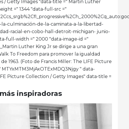
 / Getty Images "data-title =" Martin Luther
eight =" 1344 "data-full-src ="
imit%2Ccs_srgb%2Cfl_progressive%2Ch_2000%2Cq_aut
-la-culminación-de-la-caminata-a-la-libertad-
d-racial-en-cobo-hall-detroit-michigan- junio-
ata-full-width =" 2000 "data-image-id ="
Martin Luther King Jr se dirige a una gran
Walk To Freedom para promover la igualdad
o de 1963. (Foto de Francis Miller: The LIFE Picture
id =" MTYxMTM3MjAxOTExMDQ3Njgy " data-
FE Picture Collection / Getty Images" data-title =
 más inspiradoras