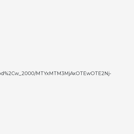
to:good%2Cw_2000/MTYxMTM3MjAxOTEwOTE2Nj-