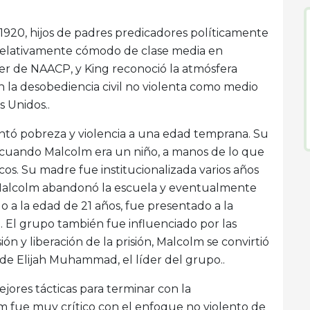
920, hijos de padres predicadores políticamente
y relativamente cómodo de clase media en
der de NAACP, y King reconoció la atmósfera
 la desobediencia civil no violenta como medio
s Unidos..
ntó pobreza y violencia a una edad temprana. Su
 cuando Malcolm era un niño, a manos de lo que
ncos. Su madre fue institucionalizada varios años
Malcolm abandonó la escuela y eventualmente
do a la edad de 21 años, fue presentado a la
n. El grupo también fue influenciado por las
ón y liberación de la prisión, Malcolm se convirtió
de Elijah Muhammad, el líder del grupo..
jores tácticas para terminar con la
colm fue muy crítico con el enfoque no violento de