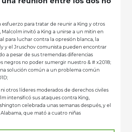
 una reunión entre los dos no
 esfuerzo para tratar de reunir a King y otros
3, Malcolm invitó a King a unirse a un mitin en
l para luchar contra la opresión blanca, la
nnedy y el Jruschov comunista pueden encontrar
o a pesar de sus tremendas diferencias
eres negros no poder sumergir nuestro & # x2018;
r una solución común a un problema común
01D;
l ni otros líderes moderados de derechos civiles
olm intensificó sus ataques contra King,
shington celebrada unas semanas después, y el
 Alabama, que mató a cuatro niñas