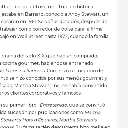
attan, donde obtuvo un título en historia
s estaba en Barnard, conoció a Andy Stewart, un
e casaron en 1961. Seis años después, después del
a trabajar como corredor de bolsa para la firma
ajó en Wall Street hasta 1972, cuando la familia
 granja del siglo XIX que habían comprado,
la cocina gourmet, habiéndose entrenado
e la cocina francesa
. Comenzó un negocio de
pronto se hizo conocida por sus menús gourmet y
écada, Martha Stewart, Inc., se había convertido
arios clientes corporativos y famosos..
 su primer libro.,
Entretenido
, que se convirtió
pida sucesión por publicaciones como
Martha
Stewart's Hors d'Oeuvres
,
Martha Stewart's
 bodas
. Su fama recién descubierta hizo mella en