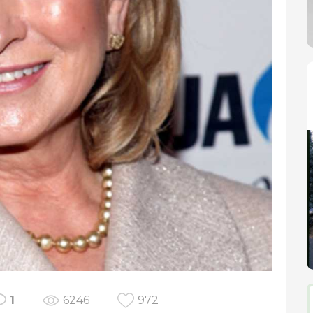
1
6246
972