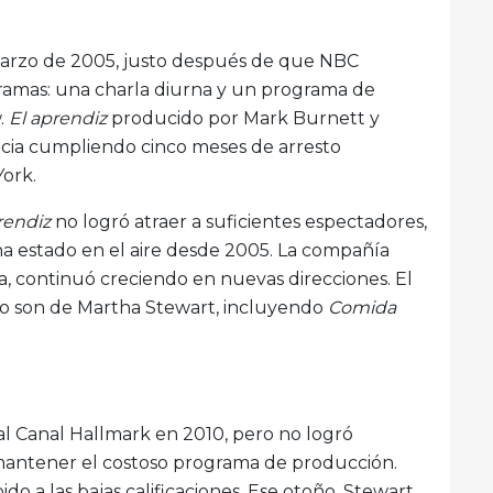
e marzo de 2005, justo después de que NBC
amas: una charla diurna y un programa de
w.
El aprendiz
producido por Mark Burnett y
cia cumpliendo cinco meses de arresto
York.
rendiz
no logró atraer a suficientes espectadores,
 estado en el aire desde 2005. La compañía
, continuó creciendo en nuevas direcciones. El
no son de Martha Stewart, incluyendo
Comida
al Canal Hallmark en 2010, pero no logró
 mantener el costoso programa de producción.
o a las bajas calificaciones. Ese otoño, Stewart