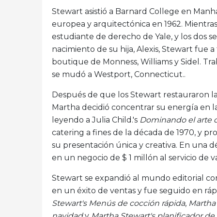
Stewart asistió a Barnard College en Manh
europea y arquitectónica en 1962. Mientra
estudiante de derecho de Yale, y los dos s
nacimiento de su hija, Alexis, Stewart fue 
boutique de Monness, Williams y Sidel. Trab
se mudó a Westport, Connecticut..
Después de que los Stewart restauraron la
Martha decidió concentrar su energía en 
leyendo a Julia Child.'s
Dominando el arte d
catering a fines de la década de 1970, y 
su presentación única y creativa. En una d
en un negocio de $ 1 millón al servicio de v
Stewart se expandió al mundo editorial con
en un éxito de ventas y fue seguido en rá
Stewart's Menús de cocción rápida
,
Martha 
navidad
y
Martha Stewart's planificador de