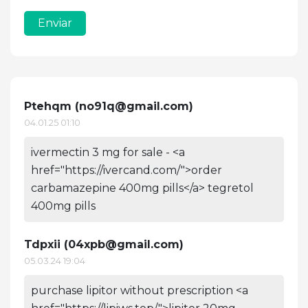
Enviar
Ptehqm (
no91q@gmail.com
)
04.01.25 01:10
ivermectin 3 mg for sale - <a
href="https://ivercand.com/">order
carbamazepine 400mg pills</a> tegretol
400mg pills
Tdpxii (
04xpb@gmail.com
)
05.03.24 19:04
purchase lipitor without prescription <a