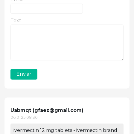
Text
Enviar
Uabmqt (
gfaez@gmail.com
)
06.01.25 08:30
ivermectin 12 mg tablets - ivermectin brand