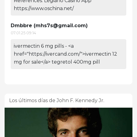
References: Legiano Casino App
https://www.oschina.net/
Dmbbre (
mhs7s@gmail.com
)
07.01.25 09:14
ivermectin 6 mg pills - <a
href="https://ivercand.com/">ivermectin 12
mg for sale</a> tegretol 400mg pill
Los últimos días de John F. Kennedy Jr.