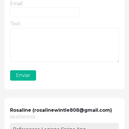
Email
Text
Enviar
Rosaline (
rosalinewintle808@gmail.com
)
09.07.26 17:05