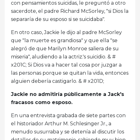
con pensamientos suicidas, le preguntó a otro
sacerdote, el padre Richard McSorley, "si Dios la
separaría de su esposo si se suicidaba".
En otro caso, Jackie le dijo al padre McSorley
que "la muerte es grandiosa" y que ella "se
alegró de que Marilyn Monroe saliera de su
miseria", aludiendo a la actriz.'s suicidio. & #
x201C; Si Dios va a hacer tal cosa por juzgar a
las personas porque se quitan la vida, entonces
alguien debería castigarlo. & # x201D;
Jackie no admitiría públicamente a Jack's
fracasos como esposo.
En una entrevista grabada de siete partes con
el historiador Arthur M. Schlesinger Jr., a
menudo susurraba y se detenía al discutir los
detalles de su matrimonio, sabiendo muy bien