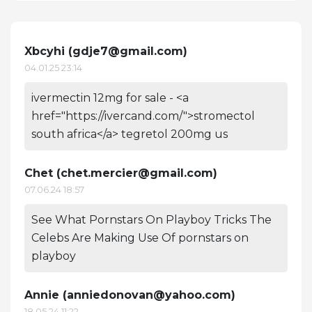
Xbcyhi (
gdje7@gmail.com
)
04.01.25 23:14
ivermectin 12mg for sale - <a
href="https://ivercand.com/">stromectol
south africa</a> tegretol 200mg us
Chet (
chet.mercier@gmail.com
)
07.06.24 18:57
See What Pornstars On Playboy Tricks The
Celebs Are Making Use Of pornstars on
playboy
Annie (
anniedonovan@yahoo.com
)
18.05.24 11:22