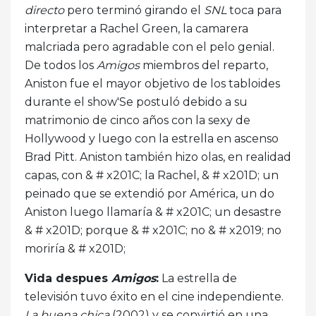
directo
pero terminó girando el
SNL
toca para
interpretar a Rachel Green, la camarera
malcriada pero agradable con el pelo genial.
De todos los
Amigos
miembros del reparto,
Aniston fue el mayor objetivo de los tabloides
durante el show'Se postuló debido a su
matrimonio de cinco años con la sexy de
Hollywood y luego con la estrella en ascenso
Brad Pitt. Aniston también hizo olas, en realidad
capas, con & # x201C; la Rachel, & # x201D; un
peinado que se extendió por América, un do
Aniston luego llamaría & # x201C; un desastre
& # x201D; porque & # x201C; no & # x2019; no
moriría & # x201D;
Vida despues
Amigos
:
La estrella de
televisión tuvo éxito en el cine independiente.
La buena chica
(2002) y se convirtió en una