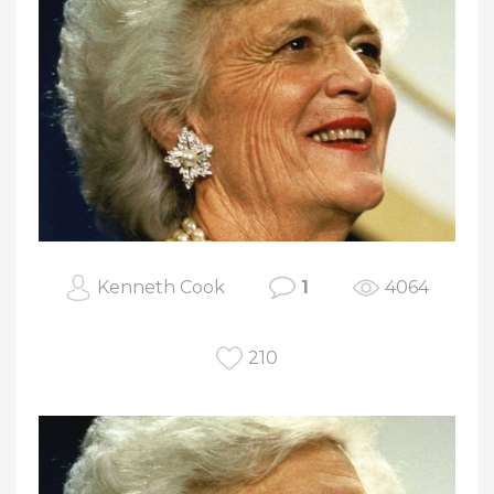
Kenneth Cook
1
4064
210