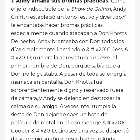
1. Andy amaba sus bromas prácticas.
Como
el jefe indiscutible de la
Show de Griffith
, Andy
Griffith estableció un tono festivo y divertido.Y
le encantaba hacer bromas prácticas,
especialmente cuando atacaban a Don Knotts.
De hecho, Andy bromeaba con Don todos los
días simplemente llamándolo & # x201C; Jess, &
# x201D; que era la abreviatura de Jesse, el
primer nombre de Don, porque sabía que a
Don no le gustaba. A pesar de toda su energía
maníaca en pantalla, Don Knotts fue
sorprendentemente digno y reservado fuera
de cámara, y Andy se deleitó en destrozar la
calma de su amigo. A veces interrumpía la
siesta de Don dejando caer un bote de
película de metal en el piso. George & # x201C;
Goober & # x201D; Lindsey una vez se despertó
de su propio sueño y descubrió que Andy