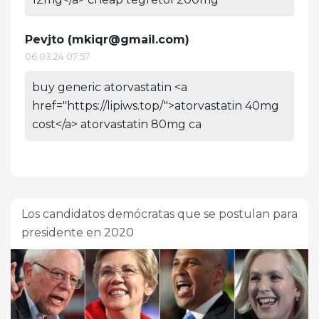
Pevjto (
mkiqr@gmail.com
)
06.03.24 07:57
buy generic atorvastatin <a
href="https://lipiws.top/">atorvastatin 40mg
cost</a> atorvastatin 80mg ca
Los candidatos demócratas que se postulan para
presidente en 2020