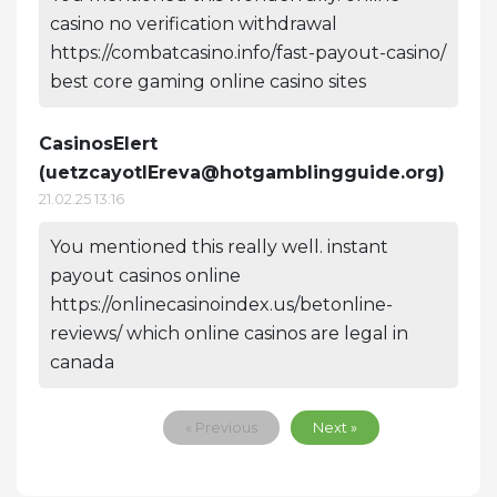
casino no verification withdrawal
https://combatcasino.info/fast-payout-casino/
best core gaming online casino sites
CasinosElert
(
uetzcayotlEreva@hotgamblingguide.org
)
21.02.25 13:16
You mentioned this really well. instant
payout casinos online
https://onlinecasinoindex.us/betonline-
reviews/ which online casinos are legal in
canada
« Previous
Next »