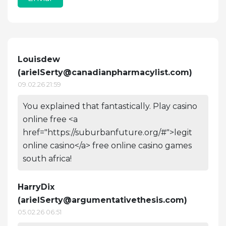
Louisdew
(
arielSerty@canadianpharmacylist.com
)
09.02.26 21:59
You explained that fantastically. Play casino
online free <a
href="https://suburbanfuture.org/#">legit
online casino</a> free online casino games
south africa!
HarryDix
(
arielSerty@argumentativethesis.com
)
05.02.26 06:51