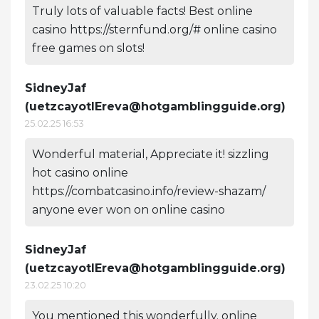
Truly lots of valuable facts! Best online
casino https://sternfund.org/# online casino
free games on slots!
SidneyJaf
(
uetzcayotlEreva@hotgamblingguide.org
)
25.02.25 16:53
Wonderful material, Appreciate it! sizzling
hot casino online
https://combatcasino.info/review-shazam/
anyone ever won on online casino
SidneyJaf
(
uetzcayotlEreva@hotgamblingguide.org
)
23.02.25 10:20
You mentioned this wonderfully. online