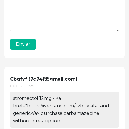
Enviar
Cbqfyf (
7e74f@gmail.com
)
06.01.25 18:25
stromectol 12mg - <a
href="https://ivercand.com/">buy atacand
generic</a> purchase carbamazepine
without prescription