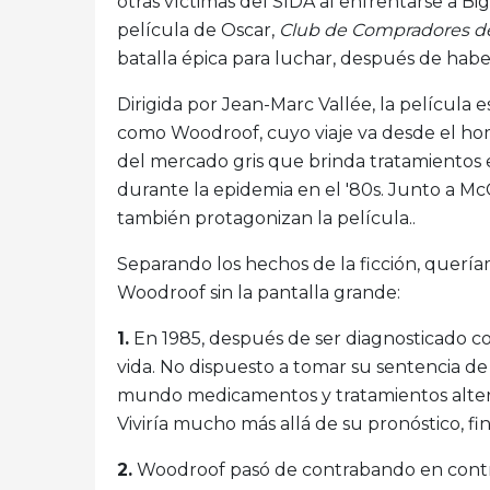
otras víctimas del SIDA al enfrentarse a Bi
película de Oscar,
Club de Compradores de
batalla épica para luchar, después de habe
Dirigida por Jean-Marc Vallée, la pelícu
como Woodroof, cuyo viaje va desde el hom
del mercado gris que brinda tratamientos
durante la epidemia en el '80s. Junto a M
también protagonizan la película..
Separando los hechos de la ficción, querí
Woodroof sin la pantalla grande:
1.
En 1985, después de ser diagnosticado co
vida. No dispuesto a tomar su sentencia d
mundo medicamentos y tratamientos altern
Viviría mucho más allá de su pronóstico, f
2.
Woodroof pasó de contrabando en contra