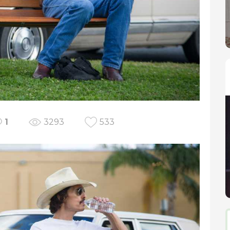
1
3293
533