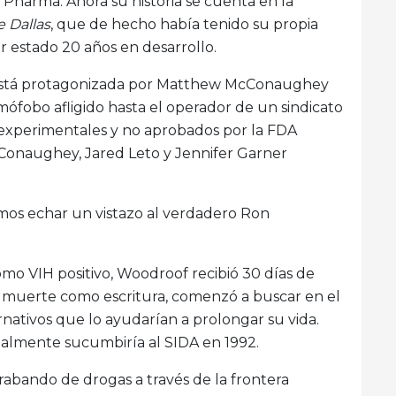
g Pharma. Ahora su historia se cuenta en la
 Dallas
, que de hecho había tenido su propia
r estado 20 años en desarrollo.
la está protagonizada por Matthew McConaughey
ófobo afligido hasta el operador de un sindicato
 experimentales y no aprobados por la FDA
cConaughey, Jared Leto y Jennifer Garner
amos echar un vistazo al verdadero Ron
mo VIH positivo, Woodroof recibió 30 días de
e muerte como escritura, comenzó a buscar en el
ativos que lo ayudarían a prolongar su vida.
inalmente sucumbiría al SIDA en 1992.
bando de drogas a través de la frontera