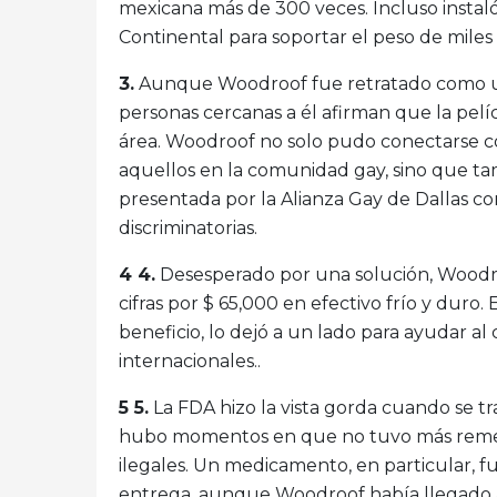
mexicana más de 300 veces. Incluso instaló
Continental para soportar el peso de miles 
3.
Aunque Woodroof fue retratado como un 
personas cercanas a él afirman que la pelí
área. Woodroof no solo pudo conectarse c
aquellos en la comunidad gay, sino que 
presentada por la Alianza Gay de Dallas co
discriminatorias.
4 4.
Desesperado por una solución, Woodroo
cifras por $ 65,000 en efectivo frío y duro. 
beneficio, lo dejó a un lado para ayudar a
internacionales..
5 5.
La FDA hizo la vista gorda cuando se tr
hubo momentos en que no tuvo más remedi
ilegales. Un medicamento, en particular, 
entrega, aunque Woodroof había llegado a