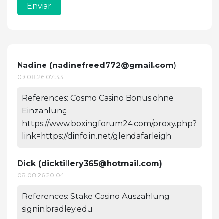
Enviar
Nadine (
nadinefreed772@gmail.com
)
09.08.26 07:33
References: Cosmo Casino Bonus ohne
Einzahlung
https://www.boxingforum24.com/proxy.php?
link=https://dinfo.in.net/glendafarleigh
Dick (
dicktillery365@hotmail.com
)
08.08.26 20:04
References: Stake Casino Auszahlung
signin.bradley.edu