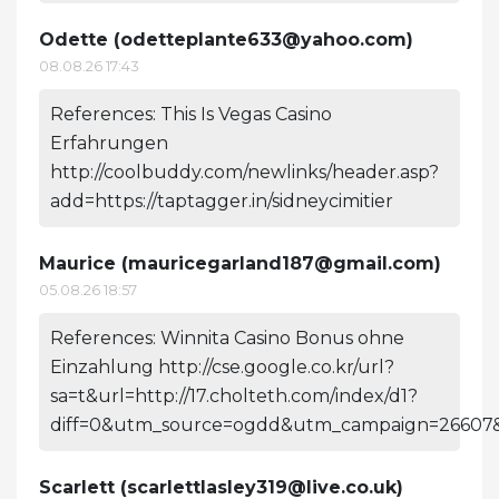
Odette (
odetteplante633@yahoo.com
)
08.08.26 17:43
References: This Is Vegas Casino
Erfahrungen
http://coolbuddy.com/newlinks/header.asp?
add=https://taptagger.in/sidneycimitier
Maurice (
mauricegarland187@gmail.com
)
05.08.26 18:57
References: Winnita Casino Bonus ohne
Einzahlung http://cse.google.co.kr/url?
sa=t&url=http://17.cholteth.com/index/d1?
diff=0&utm_source=ogdd&utm_campaign=26607&u
Scarlett (
scarlettlasley319@live.co.uk
)