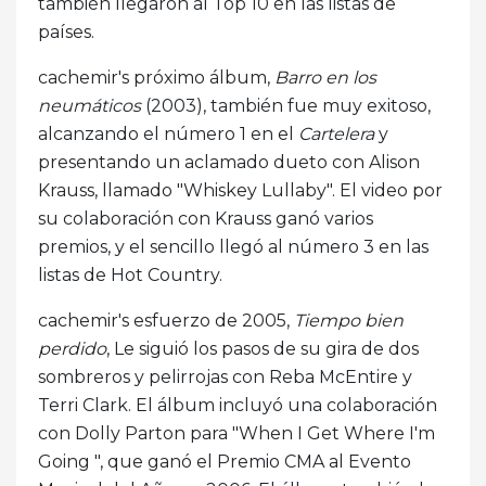
también llegaron al Top 10 en las listas de
países.
cachemir's próximo álbum,
Barro en los
neumáticos
(2003), también fue muy exitoso,
alcanzando el número 1 en el
Cartelera
y
presentando un aclamado dueto con Alison
Krauss, llamado "Whiskey Lullaby". El video por
su colaboración con Krauss ganó varios
premios, y el sencillo llegó al número 3 en las
listas de Hot Country.
cachemir's esfuerzo de 2005,
Tiempo bien
perdido
, Le siguió los pasos de su gira de dos
sombreros y pelirrojas con Reba McEntire y
Terri Clark. El álbum incluyó una colaboración
con Dolly Parton para "When I Get Where I'm
Going ", que ganó el Premio CMA al Evento