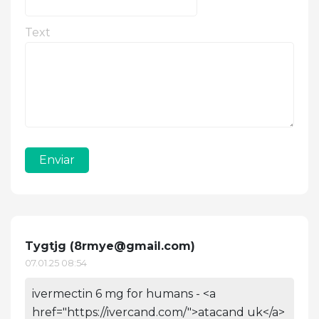
Text
Enviar
Tygtjg (
8rmye@gmail.com
)
07.01.25 08:54
ivermectin 6 mg for humans - <a
href="https://ivercand.com/">atacand uk</a>