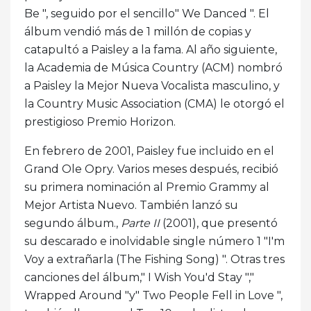
Be ", seguido por el sencillo" We Danced ". El
álbum vendió más de 1 millón de copias y
catapultó a Paisley a la fama. Al año siguiente,
la Academia de Música Country (ACM) nombró
a Paisley la Mejor Nueva Vocalista masculino, y
la Country Music Association (CMA) le otorgó el
prestigioso Premio Horizon.
En febrero de 2001, Paisley fue incluido en el
Grand Ole Opry. Varios meses después, recibió
su primera nominación al Premio Grammy al
Mejor Artista Nuevo. También lanzó su
segundo álbum.,
Parte II
(2001), que presentó
su descarado e inolvidable single número 1 "I'm
Voy a extrañarla (The Fishing Song) ". Otras tres
canciones del álbum," I Wish You'd Stay ","
Wrapped Around "y" Two People Fell in Love ",