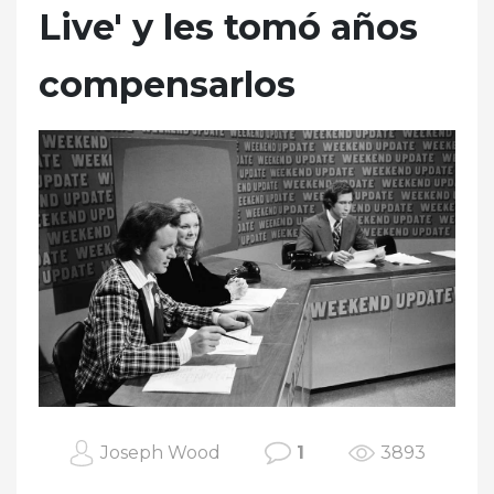
Live' y les tomó años
compensarlos
Joseph Wood
1
3893