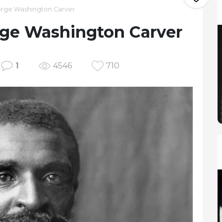
rge Washington Carver
rge Washington Carver
1
4546
710