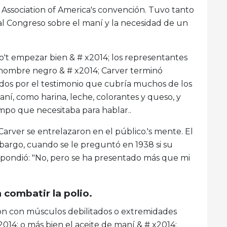
 Association of America's convención. Tuvo tanto
al Congreso sobre el maní y la necesidad de un
't empezar bien & # x2014; los representantes
 hombre negro & # x2014; Carver terminó
ídos por el testimonio que cubría muchos de los
í, como harina, leche, colorantes y queso, y
mpo que necesitaba para hablar..
Carver se entrelazaron en el público.'s mente. El
embargo, cuando se le preguntó en 1938 si su
espondió: "No, pero se ha presentado más que mi
 combatir la polio.
on con músculos debilitados o extremidades
x2014; o más bien el aceite de maní & # x2014;