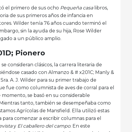
icó el primero de sus ocho
Pequeña casa
libros,
toria de sus primeros años de infancia en
ctores. Wilder tenía 76 años cuando terminó el
 embargo, sin la ayuda de su hija, Rose Wilder
legado a un público amplio.
201D; Pionero
 se consideran clásicos, la carrera literaria de
Habiéndose casado con Almanzo & # x201C; Manly &
 Sra. A. J. Wilder para su primer trabajo de
ue fue como columnista de aves de corral para el
se momento, se basó en su considerable
n. Mientras tanto, también se desempeñaba como
tamos Agrícolas de Mansfield. Ella utilizó estas
a para comenzar a escribir columnas para el
evista
y
El caballero del campo
. En este