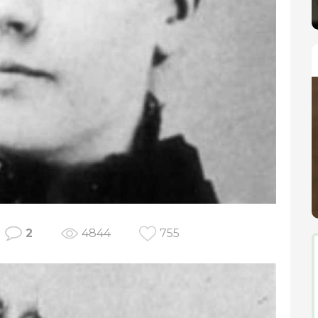
2
4844
755