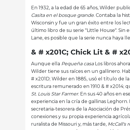
En 1932, a la edad de 65 años, Wilder publ
Casita en el bosque grande
. Contaba la his
Wisconsin y fue un gran éxito entre los le
último libro de su serie "Little House". Sin
Lane, es posible que la serie nunca haya l
& # x201C; Chick Lit & # x
Aunque ella
Pequeña casa
Los libros ahora
Wilder tiene sus raíces en un gallinero. 
# x201D; Wilder en 1885, usó el título de la
escritura remunerado en 1910 & # x2014; q
St. Louis Star Farmer
. En sus 40 años en e
experiencia en la cría de gallinas Leghor
secretaria-tesorera de la Asociación de Prés
conexiones y su propia experiencia agrícol
ruralista de Missouri y, más tarde,
McCall's r