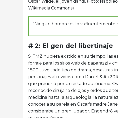
Oscar Wilde, el joven dandi. (Foto: Napoleo
Wikimedia Commons)
"Ningún hombre es lo suficientemente r
# 2: El gen del libertinaje
Si TMZ hubiera existido en su tiempo, las e
forraje para los sitios web de paparazzi y c
1800 tuvo todo tipo de drama, desastres, 
personajes atrevidos como Daniel & # x201C
que presionó por un estado autónomo. Osca
reconocido cirujano de ojos y oídos que te
medicina hasta la arqueología, la naturaleza
conocer a su pareja en Oscar's madre Jane 
consideraba un gran jugador. Engendró var
murieron jóvenes).