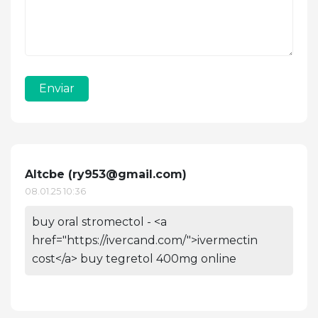
Enviar
Altcbe (
ry953@gmail.com
)
08.01.25 10:36
buy oral stromectol - <a
href="https://ivercand.com/">ivermectin
cost</a> buy tegretol 400mg online