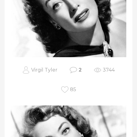
Virgil Tyler
2
3744
85