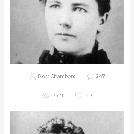
Piers Chambers
247
13571
310